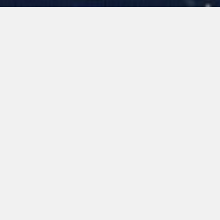
सभी
2026
2025
2024
2023
2022
2021
सभी
टेक्नॉलॉजी
मामलों का अध्ययन
कंपनी
हांगकांग में सेंट्रल कॉव्लून टनल
खोली गई, जो दुनिया के सबसे बड़े
जब सिंगल-स्टेज इलेक्ट्रोस्टैटिक
एयर प्यूरिफिकेशन सिस्टम से लैस है
किचन एग्जॉस्ट सिस्टम काफी नहीं
December 22, 2025
टेक्नॉलॉजी
रह जाते
January 28, 2026
टेक्नॉलॉजी
अधिक देखें
अधिक देखें