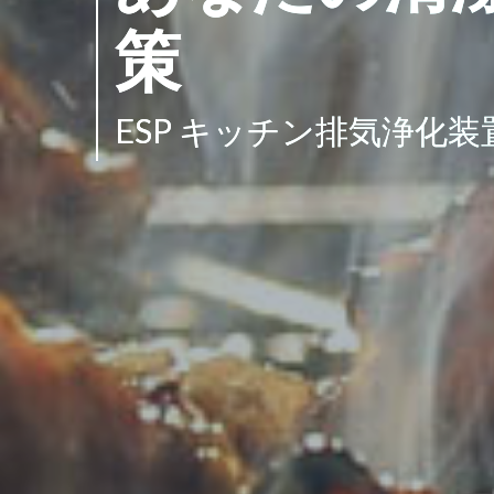
策
ESP キッチン排気浄化装置 