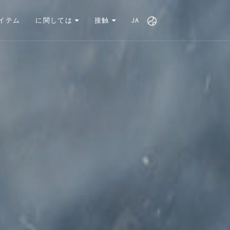
イテム
に関しては
接触
JA