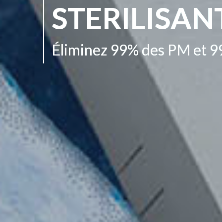
STERILISAN
Éliminez 99% des PM et 99