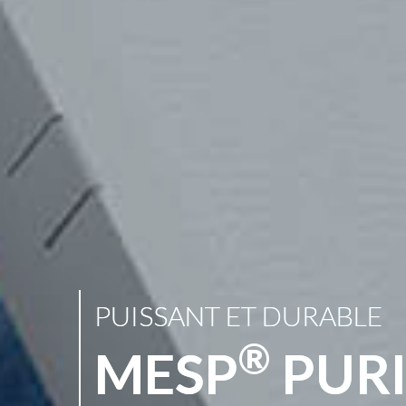
PUISSANT ET DURABLE
®
MESP
PURI